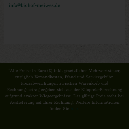
info@biohof-meiwes.de
*
Alle Preise in Euro (€) inkl. gesetzlicher Mehrwertsteuer,
zuzüglich Versandkosten, Pfand und Servicegebühr.
Preisabweichungen zwischen Warenkorb und
Rechnungsbetrag ergeben sich aus der Kilopreis-Berechnung
aufgrund exakter Wiegeergebnisse. Der gültige Preis steht bei
Auslieferung auf Ihrer Rechnung. Weitere Informationen
finden Sie
hier
.